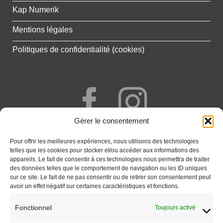
Kap Numerik
Mentions légales
Politiques de confidentialité (cookies)
Gérer le consentement
+262 692 777 341
Pour offrir les meilleures expériences, nous utilisons des technologies
Saint-Paul - Réunion
telles que les cookies pour stocker et/ou accéder aux informations des
appareils. Le fait de consentir à ces technologies nous permettra de traiter
CONTACT
des données telles que le comportement de navigation ou les ID uniques
sur ce site. Le fait de ne pas consentir ou de retirer son consentement peut
avoir un effet négatif sur certaines caractéristiques et fonctions.
Fonctionnel
Toujours activé