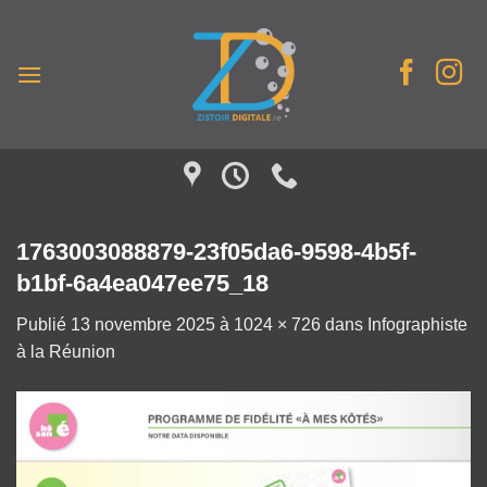
Passer
au
contenu
1763003088879-23f05da6-9598-4b5f-
b1bf-6a4ea047ee75_18
Publié
13 novembre 2025
à
1024 × 726
dans
Infographiste
à la Réunion