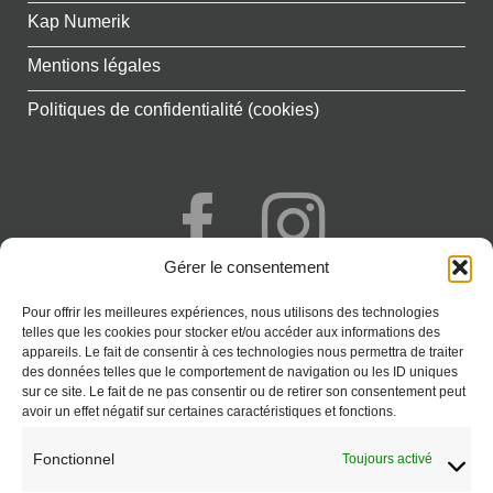
Kap Numerik
Mentions légales
Politiques de confidentialité (cookies)
Gérer le consentement
+262 692 777 341
Pour offrir les meilleures expériences, nous utilisons des technologies
Saint-Paul - Réunion
telles que les cookies pour stocker et/ou accéder aux informations des
appareils. Le fait de consentir à ces technologies nous permettra de traiter
CONTACT
des données telles que le comportement de navigation ou les ID uniques
sur ce site. Le fait de ne pas consentir ou de retirer son consentement peut
avoir un effet négatif sur certaines caractéristiques et fonctions.
Fonctionnel
Toujours activé