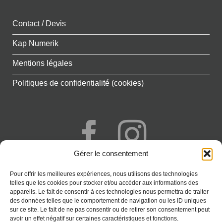
Contact / Devis
Kap Numerik
Mentions légales
Politiques de confidentialité (cookies)
Gérer le consentement
+262 692 777 341
Pour offrir les meilleures expériences, nous utilisons des technologies
Saint-Paul - Réunion
telles que les cookies pour stocker et/ou accéder aux informations des
appareils. Le fait de consentir à ces technologies nous permettra de traiter
CONTACT
des données telles que le comportement de navigation ou les ID uniques
sur ce site. Le fait de ne pas consentir ou de retirer son consentement peut
avoir un effet négatif sur certaines caractéristiques et fonctions.