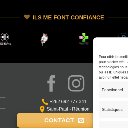
ILS ME FONT CONFIANCE
Pour offrir les mei
pour stocker et/ou 
technologies nous 
ou les ID uniques s
avoir un effet négat
Fonctionnel
+262 692 777 341
Saint-Paul - Réunion
Statistiques
CONTACT