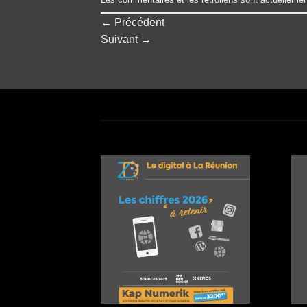
←
Précédent
Suivant
→