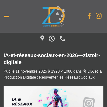
Passer
au
contenu
IA-et-réseaux-sociaux-en-2026—zistoir-
digitale
Publié
11 novembre 2025
à
1920 × 1080
dans
🤖 L’IA et la
Production Digitale : Réinventer les Réseaux Sociaux