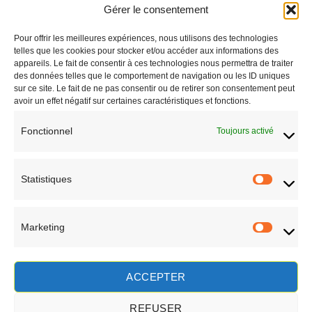
Gérer le consentement
+262 692 777 341
Pour offrir les meilleures expériences, nous utilisons des technologies
Saint-Paul - Réunion
telles que les cookies pour stocker et/ou accéder aux informations des
appareils. Le fait de consentir à ces technologies nous permettra de traiter
CONTACT
des données telles que le comportement de navigation ou les ID uniques
sur ce site. Le fait de ne pas consentir ou de retirer son consentement peut
avoir un effet négatif sur certaines caractéristiques et fonctions.
Fonctionnel
Toujours activé
Statistiques
Statisti
Marketing
Marketi
EN SAVOIR PLUS
ACCEPTER
REFUSER